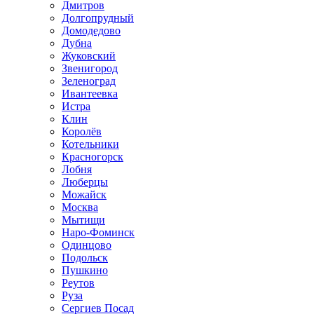
Дмитров
Долгопрудный
Домодедово
Дубна
Жуковский
Звенигород
Зеленоград
Ивантеевка
Истра
Клин
Королёв
Котельники
Красногорск
Лобня
Люберцы
Можайск
Москва
Мытищи
Наро-Фоминск
Одинцово
Подольск
Пушкино
Реутов
Руза
Сергиев Посад