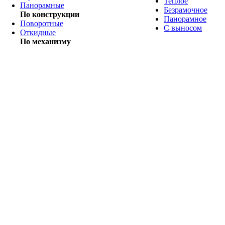
Теплое
Панорамные
Безрамочное
По конструкции
Панорамное
Поворотные
С выносом
Откидные
По механизму