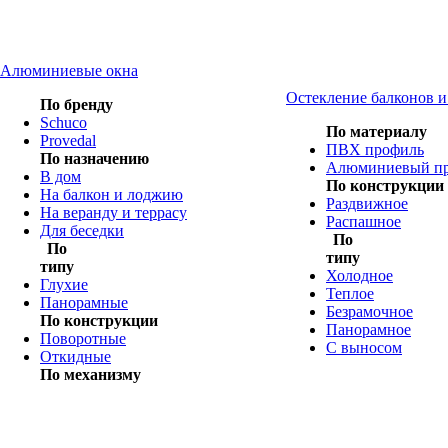
Алюминиевые окна
Остекление балконов 
По бренду
Schuco
По материалу
Provedal
ПВХ профиль
По назначению
Алюминиевый п
В дом
По конструкции
На балкон и лоджию
Раздвижное
На веранду и террасу
Распашное
Для беседки
По
По
типу
типу
Холодное
Глухие
Теплое
Панорамные
Безрамочное
По конструкции
Панорамное
Поворотные
С выносом
Откидные
По механизму