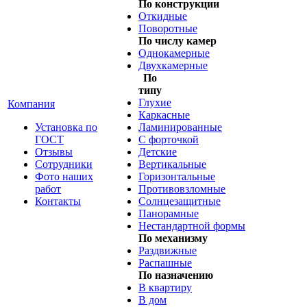
По конструкции
Откидные
Поворотные
По числу камер
Однокамерные
Двухкамерные
По
типу
Глухие
Компания
Каркасные
Установка по
Ламинированные
ГОСТ
С форточкой
Отзывы
Детские
Сотрудники
Вертикальные
Фото наших
Горизонтальные
работ
Противовзломные
Контакты
Солнцезащитные
Панорамные
Нестандартной формы
По механизму
Раздвижные
Распашные
По назначению
В квартиру
В дом