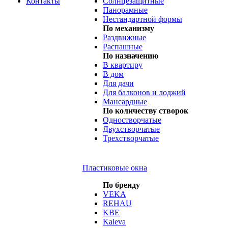
Контакты
Солнцезащитные
Панорамные
Нестандартной формы
По механизму
Раздвижные
Распашные
По назначению
В квартиру
В дом
Для дачи
Для балконов и лоджий
Мансардные
По количеству створок
Одностворчатые
Двухстворчатые
Трехстворчатые
Пластиковые окна
По бренду
VEKA
REHAU
KBE
Kaleva