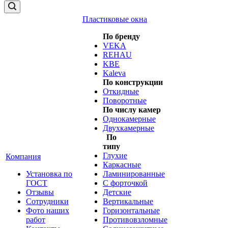
Пластиковые окна
По бренду
VEKA
REHAU
KBE
Kaleva
По конструкции
Откидные
Поворотные
По числу камер
Однокамерные
Двухкамерные
По
типу
Глухие
Компания
Каркасные
Установка по
Ламинированные
ГОСТ
С форточкой
Отзывы
Детские
Сотрудники
Вертикальные
Фото наших
Горизонтальные
работ
Противовзломные