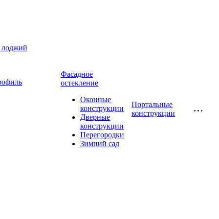
и лоджий
Фасадное
рофиль
остекление
Оконные
Портальные
конструкции
конструкции
Дверные
конструкции
Перегородки
Зимний сад