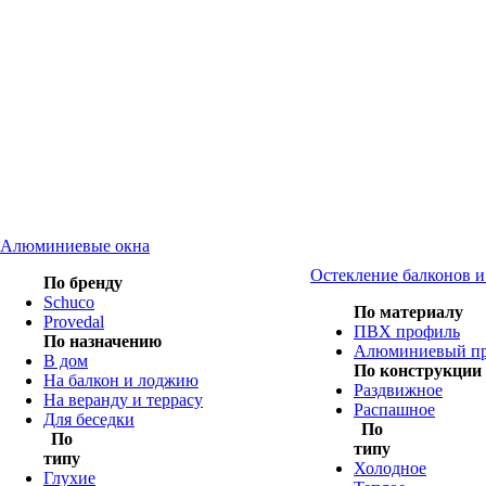
Алюминиевые окна
Остекление балконов 
По бренду
Schuco
По материалу
Provedal
ПВХ профиль
По назначению
Алюминиевый п
В дом
По конструкции
На балкон и лоджию
Раздвижное
На веранду и террасу
Распашное
Для беседки
По
По
типу
типу
Холодное
Глухие