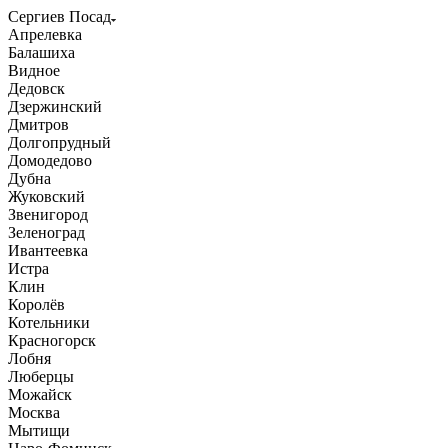
Сергиев Посад
Апрелевка
Балашиха
Видное
Дедовск
Дзержинский
Дмитров
Долгопрудный
Домодедово
Дубна
Жуковский
Звенигород
Зеленоград
Ивантеевка
Истра
Клин
Королёв
Котельники
Красногорск
Лобня
Люберцы
Можайск
Москва
Мытищи